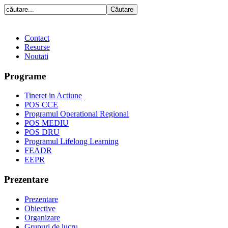
Contact
Resurse
Noutati
Programe
Tineret in Actiune
POS CCE
Programul Operational Regional
POS MEDIU
POS DRU
Programul Lifelong Learning
FEADR
EEPR
Prezentare
Prezentare
Obiective
Organizare
Grupuri de lucru