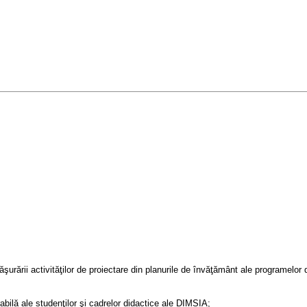
şurării activităţilor de proiectare din planurile de învăţământ ale programelo
abilă ale studenţilor şi cadrelor didactice ale DIMSIA;