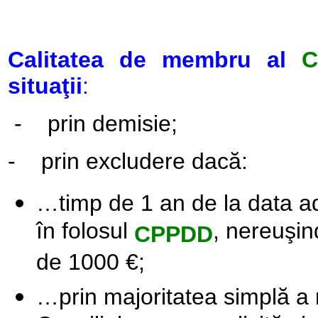
Calitatea de membru al
C
situaţii
:
-
prin demisie;
-
prin excludere dacă:
…timp de 1 an de la data ade
în folosul
, nereuşin
CPPDD
de 1000 €;
…prin majoritatea simplă a 