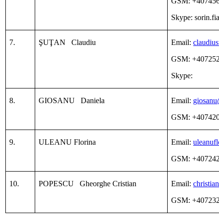
GSM: +40745
Skype: sorin.fi
7.
ŞUŢAN Claudiu
Email:
claudiu
GSM: +40725
Skype:
8.
GIOSANU Daniela
Email:
giosan
GSM: +40742
9.
ULEANU Florina
Email:
uleanuf
GSM: +40724
10.
POPESCU Gheorghe Cristian
Email:
christi
GSM: +40723