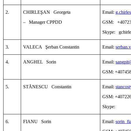
2.
CHIRLEŞAN Georgeta
Email:
g.chirl
– Manager CPPDD
GSM: +40723
Skype: gchirl
3.
VALECA Şerban Constantin
Email:
serban.
4.
ANGHEL Sorin
Email:
sangpi
GSM: +40745
5.
STĂNESCU Constantin
Email:
stancos
GSM: +40722
Skype:
6.
FIANU Sorin
Email:
sorin_f