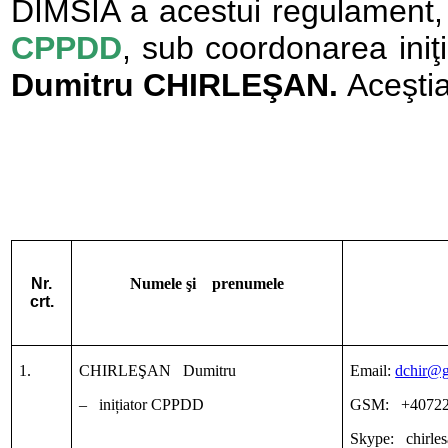
DIMSIA a acestui regulament, 
CPPDD
, sub coordonarea iniţ
Dumitru CHIRLEŞAN.
Aceşti
Nr.
Numele şi prenumele
crt.
1.
CHIRLEŞAN Dumitru
Email:
dchir@g
– inițiator CPPDD
GSM: +40722
Skype: chirle